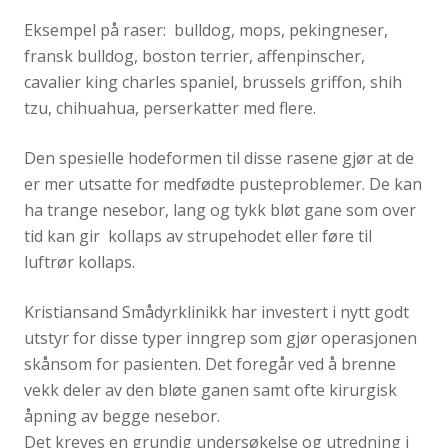
Eksempel på raser: bulldog, mops, pekingneser,
fransk bulldog, boston terrier, affenpinscher,
cavalier king charles spaniel, brussels griffon, shih
tzu, chihuahua, perserkatter med flere.
Den spesielle hodeformen til disse rasene gjør at de
er mer utsatte for medfødte pusteproblemer. De kan
ha trange nesebor, lang og tykk bløt gane som over
tid kan gir kollaps av strupehodet eller føre til
luftrør kollaps.
Kristiansand Smådyrklinikk har investert i nytt godt
utstyr for disse typer inngrep som gjør operasjonen
skånsom for pasienten. Det foregår ved å brenne
vekk deler av den bløte ganen samt ofte kirurgisk
åpning av begge nesebor.
Det kreves en grundig undersøkelse og utredning i