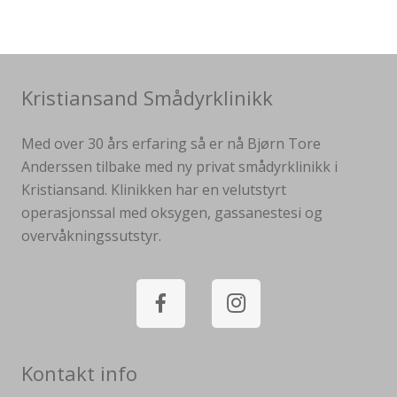
Kristiansand Smådyrklinikk
Med over 30 års erfaring så er nå Bjørn Tore
Anderssen tilbake med ny privat smådyrklinikk i
Kristiansand. Klinikken har en velutstyrt
operasjonssal med oksygen, gassanestesi og
overvåkningssutstyr.
Kontakt info