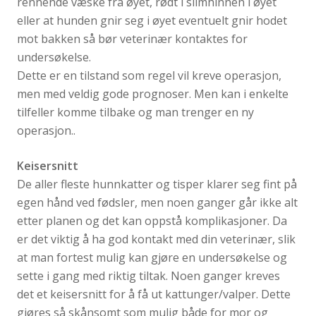
rennende væske fra øyet, rødt i slimhinnen i øyet
eller at hunden gnir seg i øyet eventuelt gnir hodet
mot bakken så bør veterinær kontaktes for
undersøkelse.
Dette er en tilstand som regel vil kreve operasjon,
men med veldig gode prognoser. Men kan i enkelte
tilfeller komme tilbake og man trenger en ny
operasjon..
Keisersnitt
De aller fleste hunnkatter og tisper klarer seg fint på
egen hånd ved fødsler, men noen ganger går ikke alt
etter planen og det kan oppstå komplikasjoner. Da
er det viktig å ha god kontakt med din veterinær, slik
at man fortest mulig kan gjøre en undersøkelse og
sette i gang med riktig tiltak. Noen ganger kreves
det et keisersnitt for å få ut kattunger/valper. Dette
gjøres så skånsomt som mulig både for mor og