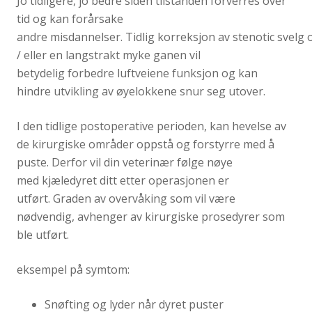
Jo tidligere
,
jo bedre
siden tilstanden
forverres
over
tid
og kan
forårsake
andre
misdannelser
.
Tidlig
korreksjon
av
stenotic
svelg
/ eller en
langstrakt
myke ganen
vil
betydelig
forbedre
luftveiene
funksjon og
kan
hindre
utvikling
av
øyelokkene snur seg utover
.
I
den tidlige
postoperative
perioden, kan
hevelse
av
de kirurgiske
områder
oppstå og
forstyrre med å
puste
.
Derfor vil
din veterinær
følge nøye
med
kjæledyret ditt
etter operasjonen
er
utført
.
Graden av
overvåking som
vil være
nødvendig
, avhenger av
kirurgiske
prosedyrer
som
ble
utført
.
eksempel på symtom:
Snøfting og lyder når dyret puster