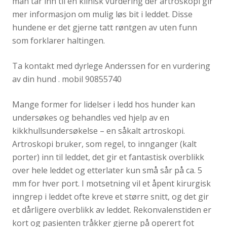
man tar inn til en klinisk vurdering der artroskopi gir
mer informasjon om mulig løs bit i leddet. Disse
hundene er det gjerne tatt røntgen av uten funn
som forklarer haltingen.
Ta kontakt med dyrlege Anderssen for en vurdering
av din hund . mobil 90855740
Mange former for lidelser i ledd hos hunder kan
undersøkes og behandles ved hjelp av en
kikkhullsundersøkelse – en såkalt artroskopi.
Artroskopi bruker, som regel, to innganger (kalt
porter) inn til leddet, det gir et fantastisk overblikk
over hele leddet og etterlater kun små sår på ca. 5
mm for hver port. I motsetning vil et åpent kirurgisk
inngrep i leddet ofte kreve et større snitt, og det gir
et dårligere overblikk av leddet. Rekonvalenstiden er
kort og pasienten tråkker gjerne på operert fot