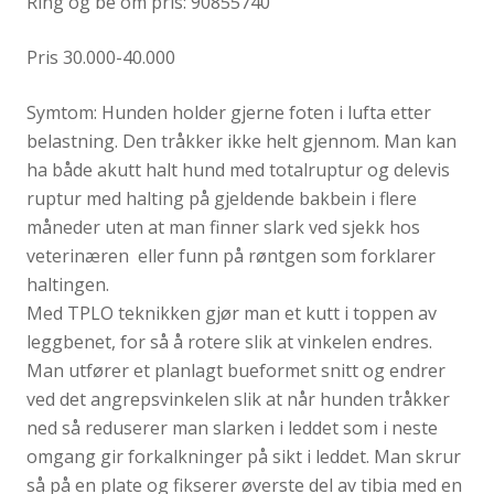
Ring og be om pris: 90855740
Pris 30.000-40.000
Symtom: Hunden holder gjerne foten i lufta etter
belastning. Den tråkker ikke helt gjennom. Man kan
ha både akutt halt hund med totalruptur og delevis
ruptur med halting på gjeldende bakbein i flere
måneder uten at man finner slark ved sjekk hos
veterinæren eller funn på røntgen som forklarer
haltingen.
Med TPLO teknikken gjør man et kutt i toppen av
leggbenet, for så å rotere slik at vinkelen endres.
Man utfører et planlagt bueformet snitt og endrer
ved det angrepsvinkelen slik at når hunden tråkker
ned så reduserer man slarken i leddet som i neste
omgang gir forkalkninger på sikt i leddet. Man skrur
så på en plate og fikserer øverste del av tibia med en