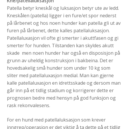
Kne/patellaluksasjon
Patella betyr kneskål og luksasjon betyr ute av ledd.
Kneskålen (patella) ligger i en fure/et spor nederst
på lårbenet og hos noen hunder kan patella gli ut av
furen på lårbenet, dette kalles patellaluksasjon.
Patellaluxasjon vil ofte gi smerter i akuttfasen og gi
smerter for hunden. Tilstanden kan skyldes akutt
skade men noen hunder har også en disposisjon på
grunn av uheldig konstruksjon i bakbeina. Det er
hovedsakelig små hunder som under 10 kg som
sliter med patellaluxasjon medial. Man kan gjerne
kalle patellaluxasjon en idrettsskade og dersom man
går inn på et tidlig stadium og korrigerer dette er
prognosen bedre med hensyn på god funksjon og
rask rekonvalesens.
For en hund med patellaluksasjon som krever
inngrep/operasjon er det viktig å ta dette på et tidlig